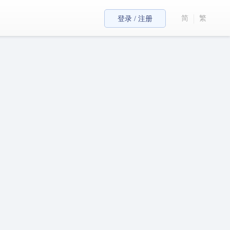
简
繁
登录 / 注册