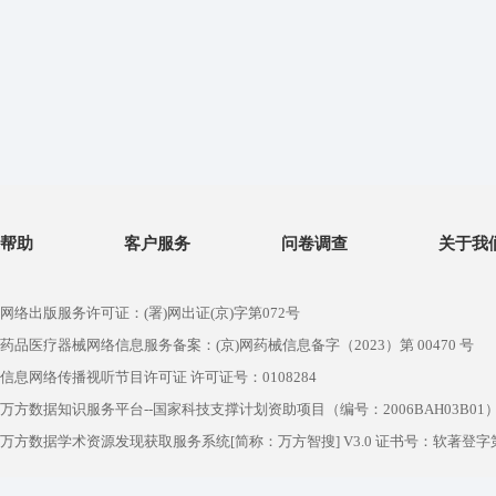
帮助
客户服务
问卷调查
关于我
网络出版服务许可证：(署)网出证(京)字第072号
药品医疗器械网络信息服务备案：(京)网药械信息备字（2023）第 00470 号
信息网络传播视听节目许可证 许可证号：0108284
万方数据知识服务平台--国家科技支撑计划资助项目（编号：2006BAH03B01
万方数据学术资源发现获取服务系统[简称：万方智搜] V3.0 证书号：软著登字第1