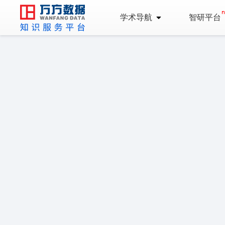
学术导航
智研平台