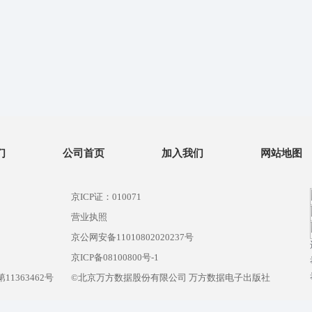
们
公司首页
加入我们
网站地图
京ICP证：010071
营业执照
京公网安备11010802020237号
）
京ICP备08100800号-1
1363462号
©北京万方数据股份有限公司 万方数据电子出版社