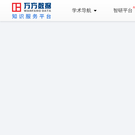
学术导航
智研平台