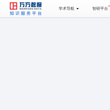
学术导航
智研平台