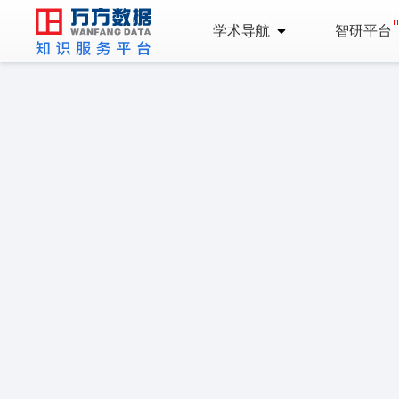
学术导航
智研平台