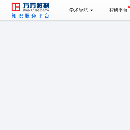
学术导航
智研平台