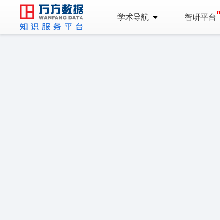
学术导航
智研平台