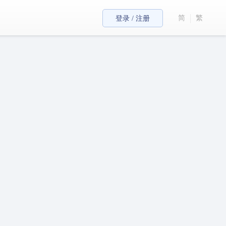
简
繁
登录 / 注册