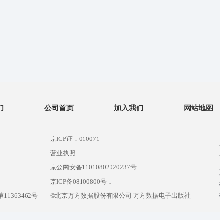
们
公司首页
加入我们
网站地图
京ICP证：010071
营业执照
京公网安备11010802020237号
）
京ICP备08100800号-1
1363462号
©北京万方数据股份有限公司 万方数据电子出版社