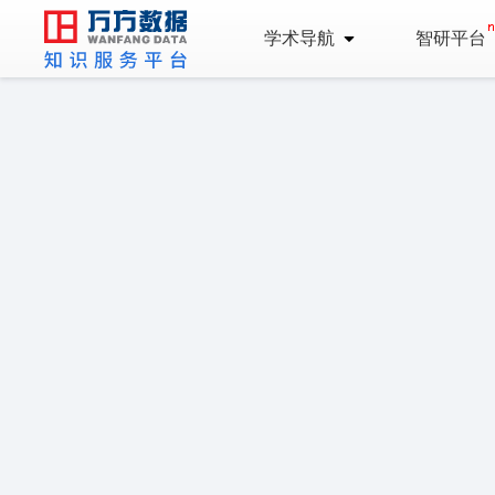
学术导航
智研平台