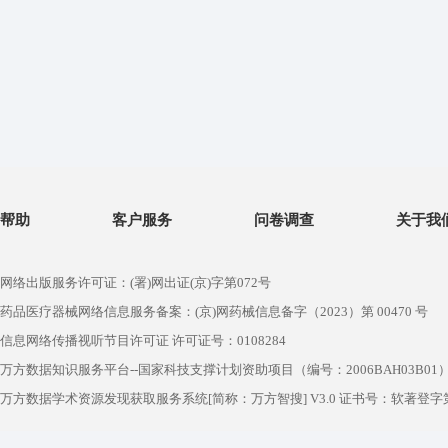
帮助
客户服务
问卷调查
关于我
网络出版服务许可证：(署)网出证(京)字第072号
药品医疗器械网络信息服务备案：(京)网药械信息备字（2023）第 00470 号
信息网络传播视听节目许可证 许可证号：0108284
万方数据知识服务平台--国家科技支撑计划资助项目（编号：2006BAH03B01
万方数据学术资源发现获取服务系统[简称：万方智搜] V3.0 证书号：软著登字第1