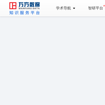
学术导航
智研平台