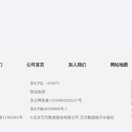
们
公司首页
加入我们
网站地图
京ICP证：010071
营业执照
京公网安备11010802020237号
）
京ICP备08100800号-1
1363462号
©北京万方数据股份有限公司 万方数据电子出版社