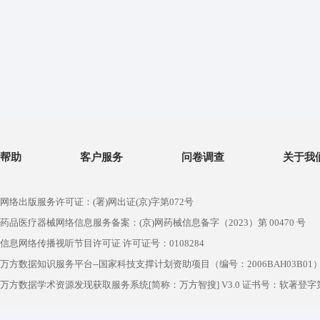
帮助
客户服务
问卷调查
关于我
网络出版服务许可证：(署)网出证(京)字第072号
药品医疗器械网络信息服务备案：(京)网药械信息备字（2023）第 00470 号
信息网络传播视听节目许可证 许可证号：0108284
万方数据知识服务平台--国家科技支撑计划资助项目（编号：2006BAH03B01
万方数据学术资源发现获取服务系统[简称：万方智搜] V3.0 证书号：软著登字第1