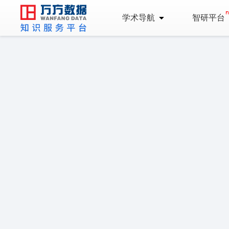
学术导航
智研平台