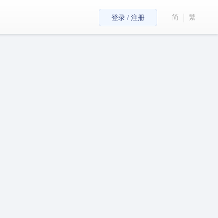
简
繁
登录 / 注册