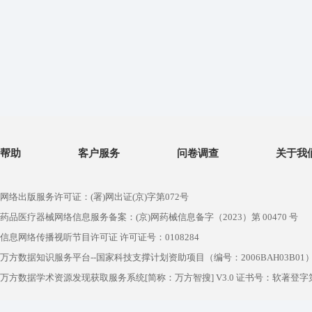
帮助
客户服务
问卷调查
关于我
网络出版服务许可证：(署)网出证(京)字第072号
药品医疗器械网络信息服务备案：(京)网药械信息备字（2023）第 00470 号
信息网络传播视听节目许可证 许可证号：0108284
万方数据知识服务平台--国家科技支撑计划资助项目（编号：2006BAH03B01
万方数据学术资源发现获取服务系统[简称：万方智搜] V3.0 证书号：软著登字第1