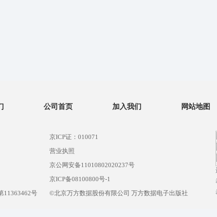
们
公司首页
加入我们
网站地图
京ICP证：010071
营业执照
京公网安备11010802020237号
）
京ICP备08100800号-1
1363462号
©北京万方数据股份有限公司 万方数据电子出版社