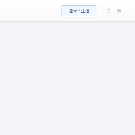
简
繁
登录 / 注册