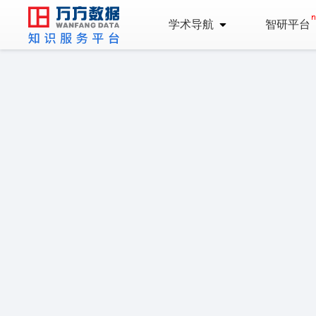
学术导航
智研平台