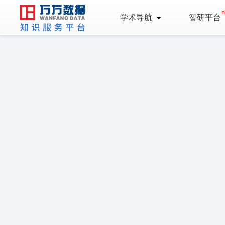
学术导航
智研平台