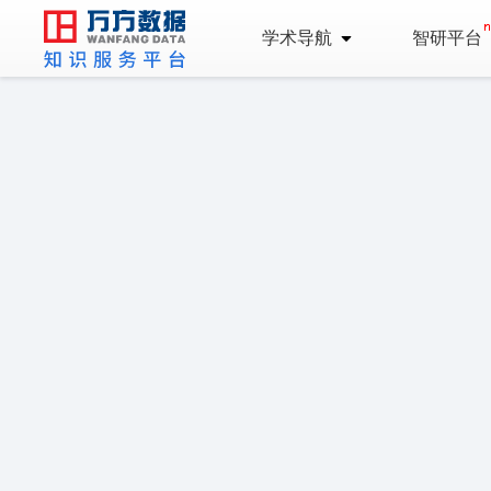
学术导航
智研平台