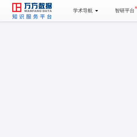
学术导航
智研平台