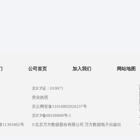
们
公司首页
加入我们
网站地图
京ICP证：010071
营业执照
京公网安备11010802020237号
）
京ICP备08100800号-1
1363462号
©北京万方数据股份有限公司 万方数据电子出版社