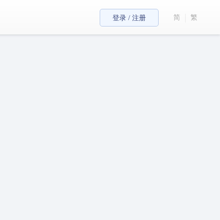
简
繁
登录 / 注册