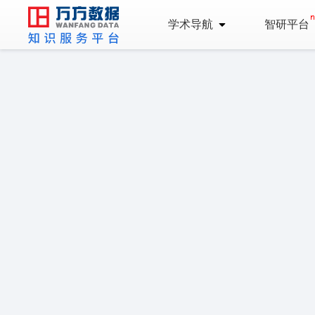
学术导航
智研平台