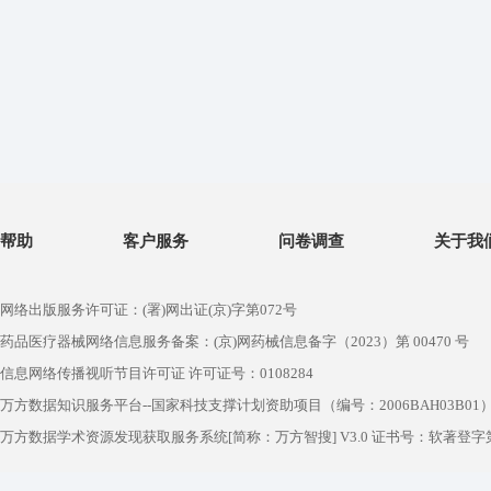
帮助
客户服务
问卷调查
关于我
网络出版服务许可证：(署)网出证(京)字第072号
药品医疗器械网络信息服务备案：(京)网药械信息备字（2023）第 00470 号
信息网络传播视听节目许可证 许可证号：0108284
万方数据知识服务平台--国家科技支撑计划资助项目（编号：2006BAH03B01
万方数据学术资源发现获取服务系统[简称：万方智搜] V3.0 证书号：软著登字第1