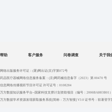
帮助
客户服务
问卷调查
关于我
网络出版服务许可证：(署)网出证(京)字第072号
药品医疗器械网络信息服务备案：(京)网药械信息备字（2023）第 00470 号
信息网络传播视听节目许可证 许可证号：0108284
万方数据知识服务平台--国家科技支撑计划资助项目（编号：2006BAH03B01
万方数据学术资源发现获取服务系统[简称：万方智搜] V3.0 证书号：软著登字第1