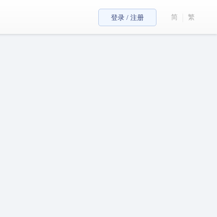
简
繁
登录 / 注册