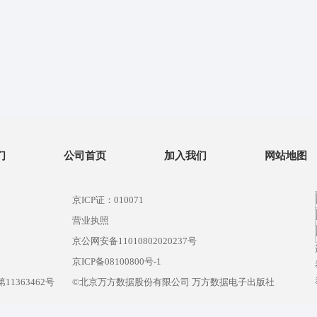
们
公司首页
加入我们
网站地图
京ICP证：010071
营业执照
京公网安备11010802020237号
）
京ICP备08100800号-1
1363462号
©北京万方数据股份有限公司 万方数据电子出版社