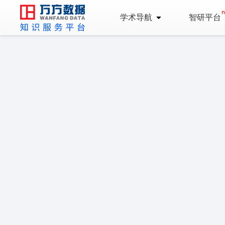
学术导航
智研平台