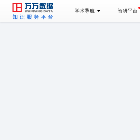
学术导航
智研平台