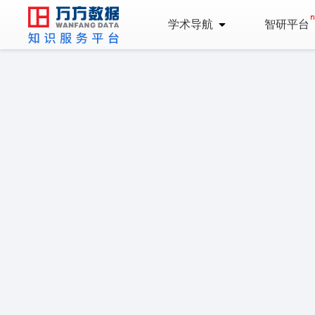
学术导航
智研平台