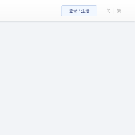
简
繁
登录 / 注册