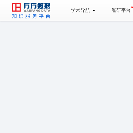
学术导航
智研平台