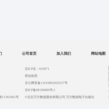
们
公司首页
加入我们
网站地图
京ICP证：010071
营业执照
京公网安备11010802020237号
）
京ICP备08100800号-1
1363462号
©北京万方数据股份有限公司 万方数据电子出版社