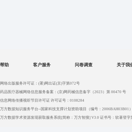
帮助
客户服务
问卷调查
关于我
网络出版服务许可证：(署)网出证(京)字第072号
药品医疗器械网络信息服务备案：(京)网药械信息备字（2023）第 00470 号
信息网络传播视听节目许可证 许可证号：0108284
万方数据知识服务平台--国家科技支撑计划资助项目（编号：2006BAH03B01
万方数据学术资源发现获取服务系统[简称：万方智搜] V3.0 证书号：软著登字第1