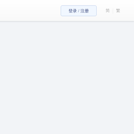
简
繁
登录 / 注册