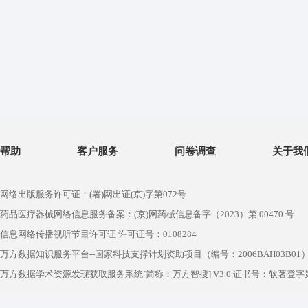
帮助
客户服务
问卷调查
关于我
网络出版服务许可证：(署)网出证(京)字第072号
药品医疗器械网络信息服务备案：(京)网药械信息备字（2023）第 00470 号
信息网络传播视听节目许可证 许可证号：0108284
万方数据知识服务平台--国家科技支撑计划资助项目（编号：2006BAH03B01
万方数据学术资源发现获取服务系统[简称：万方智搜] V3.0 证书号：软著登字第1