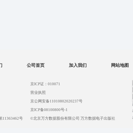
们
公司首页
加入我们
网站地图
京ICP证：010071
营业执照
京公网安备11010802020237号
）
京ICP备08100800号-1
1363462号
©北京万方数据股份有限公司 万方数据电子出版社