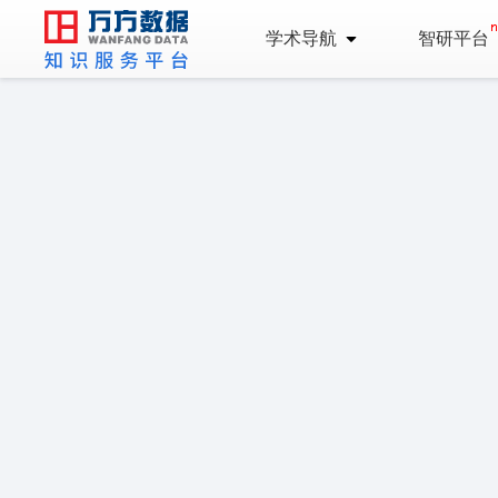
学术导航
智研平台