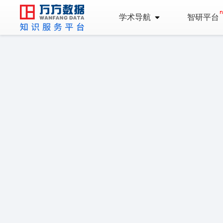
学术导航
智研平台