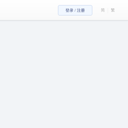
简
繁
登录 / 注册