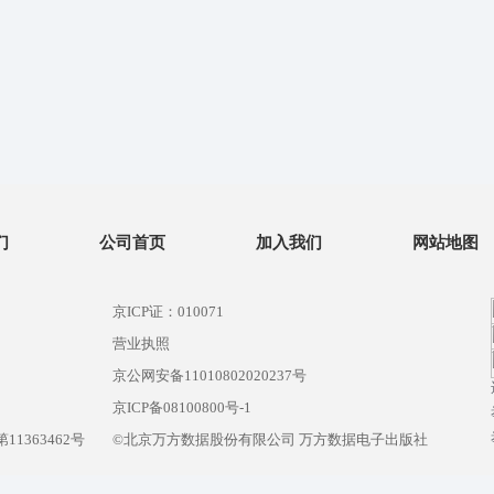
们
公司首页
加入我们
网站地图
京ICP证：010071
营业执照
京公网安备11010802020237号
）
京ICP备08100800号-1
1363462号
©北京万方数据股份有限公司 万方数据电子出版社