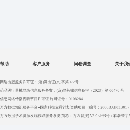
帮助
客户服务
问卷调查
关于我
网络出版服务许可证：(署)网出证(京)字第072号
药品医疗器械网络信息服务备案：(京)网药械信息备字（2023）第 00470 号
信息网络传播视听节目许可证 许可证号：0108284
万方数据知识服务平台--国家科技支撑计划资助项目（编号：2006BAH03B01
万方数据学术资源发现获取服务系统[简称：万方智搜] V3.0 证书号：软著登字第1