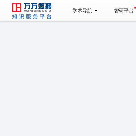
学术导航
智研平台