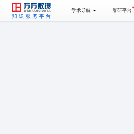
学术导航
智研平台