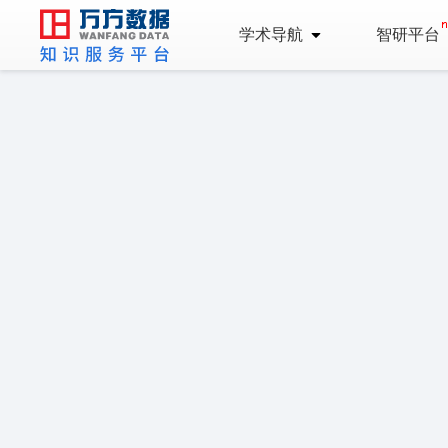
学术导航
智研平台