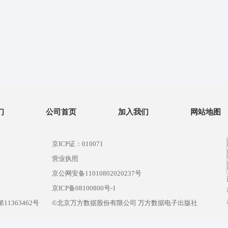
们
公司首页
加入我们
网站地图
京ICP证：010071
营业执照
京公网安备11010802020237号
）
京ICP备08100800号-1
1363462号
©北京万方数据股份有限公司 万方数据电子出版社