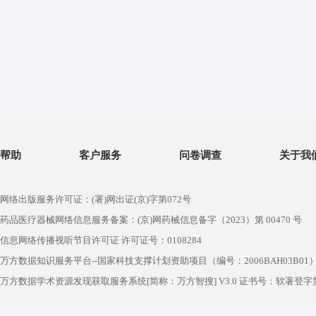
帮助
客户服务
问卷调查
关于我
网络出版服务许可证：(署)网出证(京)字第072号
药品医疗器械网络信息服务备案：(京)网药械信息备字（2023）第 00470 号
信息网络传播视听节目许可证 许可证号：0108284
万方数据知识服务平台--国家科技支撑计划资助项目（编号：2006BAH03B01
万方数据学术资源发现获取服务系统[简称：万方智搜] V3.0 证书号：软著登字第1