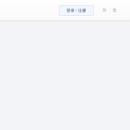
简
繁
登录 / 注册