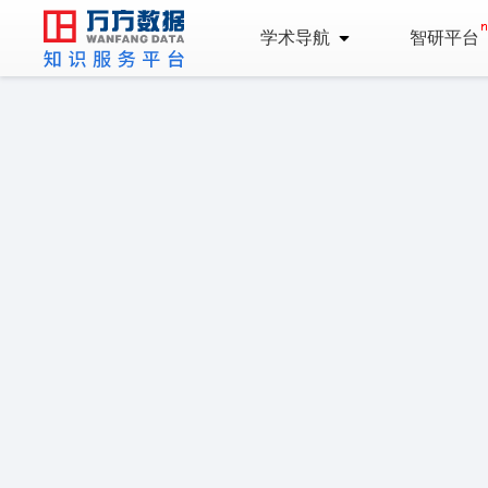
学术导航
智研平台