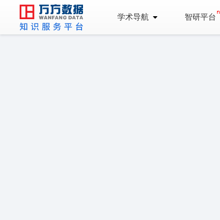
学术导航
智研平台