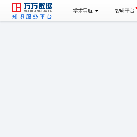
学术导航
智研平台