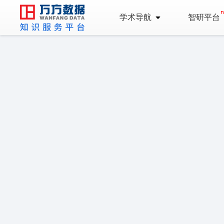
学术导航
智研平台