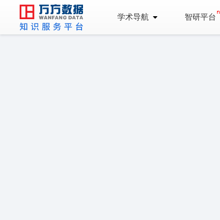
学术导航
智研平台