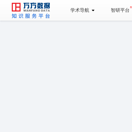
学术导航
智研平台