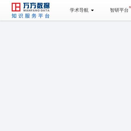
学术导航
智研平台