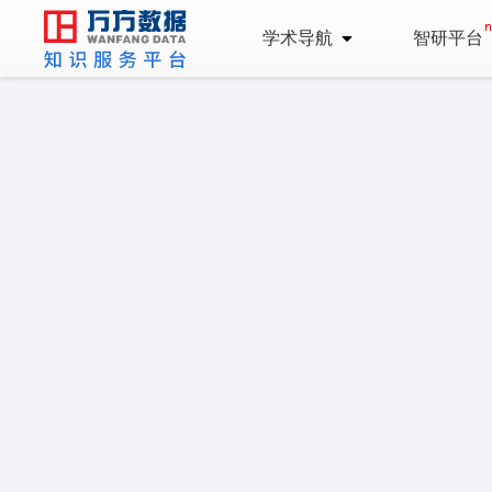
学术导航
智研平台