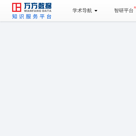
学术导航
智研平台