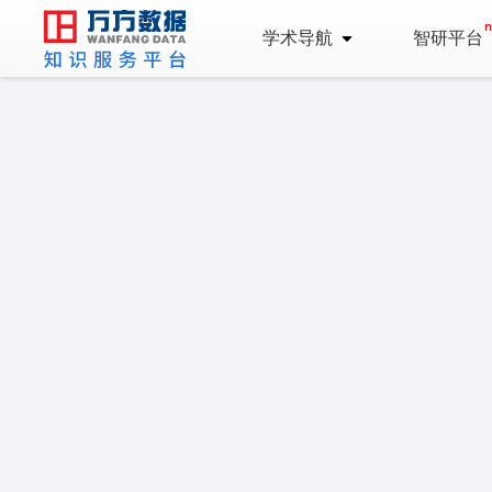
学术导航
智研平台