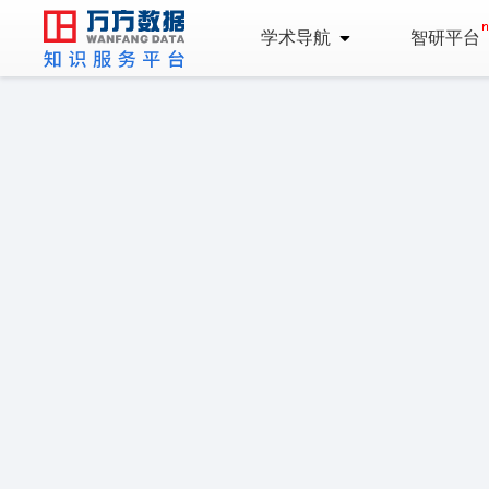
学术导航
智研平台