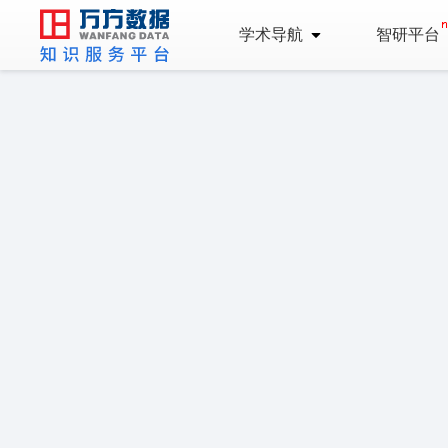
学术导航
智研平台