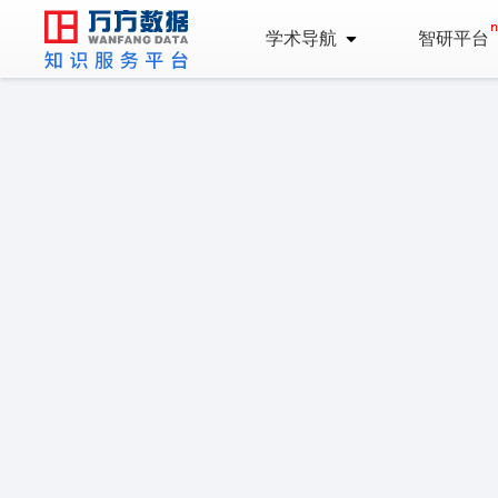
学术导航
智研平台