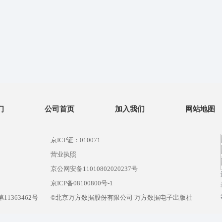
们
公司首页
加入我们
网站地图
京ICP证：010071
营业执照
京公网安备11010802020237号
）
京ICP备08100800号-1
1363462号
©北京万方数据股份有限公司 万方数据电子出版社