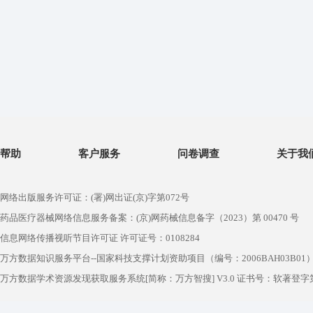
帮助
客户服务
问卷调查
关于我
网络出版服务许可证：(署)网出证(京)字第072号
药品医疗器械网络信息服务备案：(京)网药械信息备字（2023）第 00470 号
信息网络传播视听节目许可证 许可证号：0108284
万方数据知识服务平台--国家科技支撑计划资助项目（编号：2006BAH03B01
万方数据学术资源发现获取服务系统[简称：万方智搜] V3.0 证书号：软著登字第1