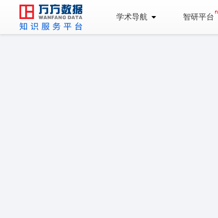
学术导航
智研平台