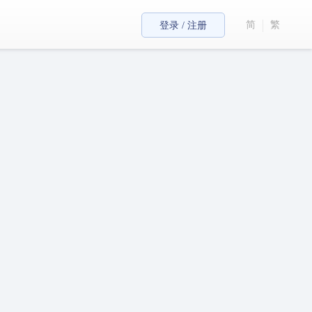
简
繁
登录 / 注册