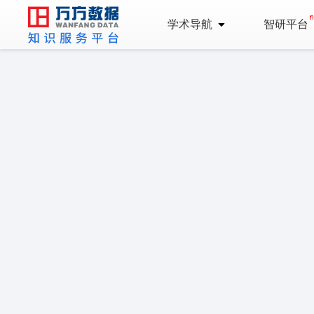
学术导航
智研平台