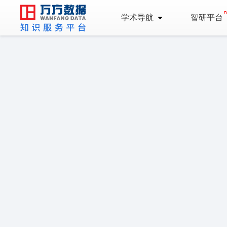
学术导航
智研平台