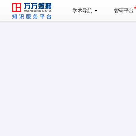
学术导航
智研平台