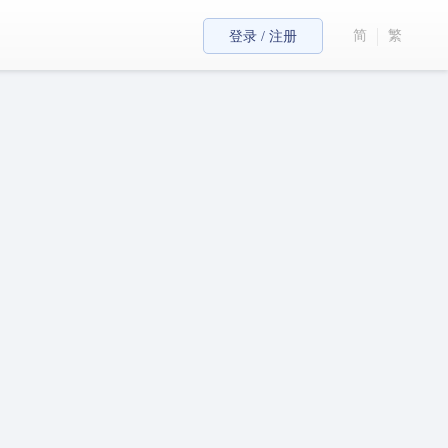
简
繁
登录 / 注册