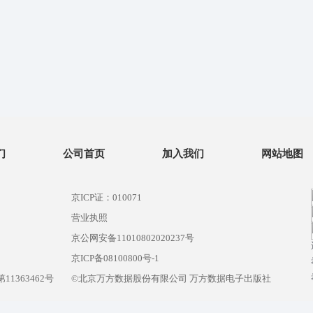
们
公司首页
加入我们
网站地图
京ICP证：010071
营业执照
京公网安备11010802020237号
）
京ICP备08100800号-1
1363462号
©北京万方数据股份有限公司 万方数据电子出版社