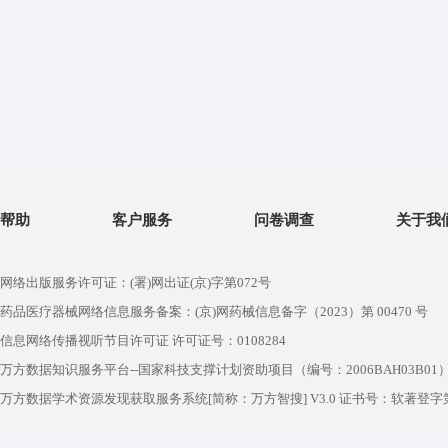
帮助
客户服务
问卷调查
关于我
网络出版服务许可证：(署)网出证(京)字第072号
药品医疗器械网络信息服务备案：(京)网药械信息备字（2023）第 00470 号
信息网络传播视听节目许可证 许可证号：0108284
万方数据知识服务平台--国家科技支撑计划资助项目（编号：2006BAH03B01
万方数据学术资源发现获取服务系统[简称：万方智搜] V3.0 证书号：软著登字第1