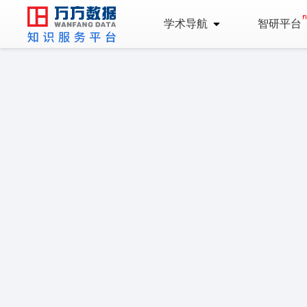
学术导航
智研平台