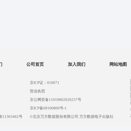
们
公司首页
加入我们
网站地图
京ICP证：010071
营业执照
京公网安备11010802020237号
）
京ICP备08100800号-1
1363462号
©北京万方数据股份有限公司 万方数据电子出版社