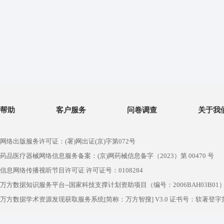
帮助
客户服务
问卷调查
关于我
网络出版服务许可证：(署)网出证(京)字第072号
药品医疗器械网络信息服务备案：(京)网药械信息备字（2023）第 00470 号
信息网络传播视听节目许可证 许可证号：0108284
万方数据知识服务平台--国家科技支撑计划资助项目（编号：2006BAH03B01
万方数据学术资源发现获取服务系统[简称：万方智搜] V3.0 证书号：软著登字第1