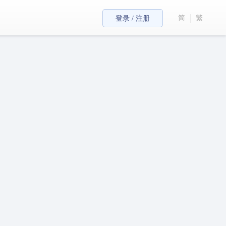
简
繁
登录 / 注册