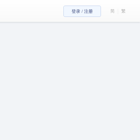
简
繁
登录 / 注册