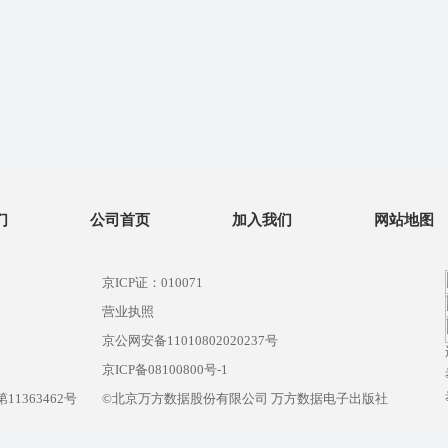
们
公司首页
加入我们
网站地图
京ICP证：010071
营业执照
京公网安备11010802020237号
）
京ICP备08100800号-1
1363462号
©北京万方数据股份有限公司 万方数据电子出版社