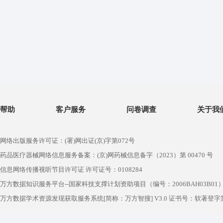
帮助
客户服务
问卷调查
关于我
网络出版服务许可证：(署)网出证(京)字第072号
药品医疗器械网络信息服务备案：(京)网药械信息备字（2023）第 00470 号
信息网络传播视听节目许可证 许可证号：0108284
万方数据知识服务平台--国家科技支撑计划资助项目（编号：2006BAH03B01
万方数据学术资源发现获取服务系统[简称：万方智搜] V3.0 证书号：软著登字第1