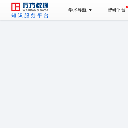
学术导航
智研平台