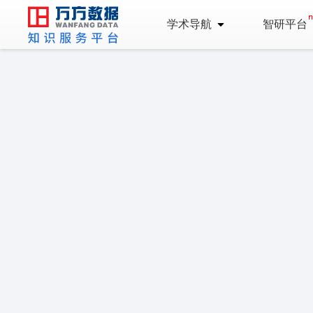
学术导航
智研平台