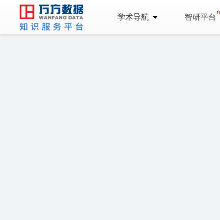
学术导航
智研平台