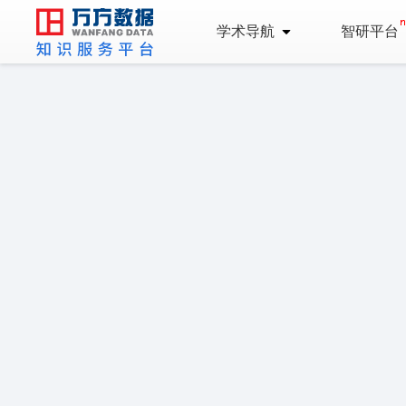
学术导航
智研平台