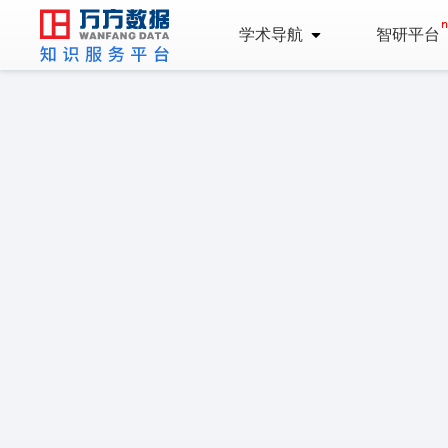
学术导航
智研平台