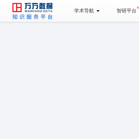
学术导航
智研平台