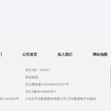
们
公司首页
加入我们
网站地图
京ICP证：010071
营业执照
京公网安备11010802020237号
）
京ICP备08100800号-1
1363462号
©北京万方数据股份有限公司 万方数据电子出版社