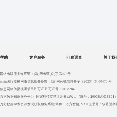
帮助
客户服务
问卷调查
关于我
网络出版服务许可证：(署)网出证(京)字第072号
药品医疗器械网络信息服务备案：(京)网药械信息备字（2023）第 00470 号
信息网络传播视听节目许可证 许可证号：0108284
万方数据知识服务平台--国家科技支撑计划资助项目（编号：2006BAH03B01
万方数据学术资源发现获取服务系统[简称：万方智搜] V3.0 证书号：软著登字第1