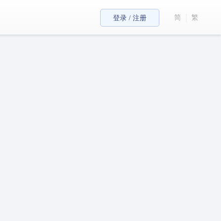
简
繁
登录 / 注册