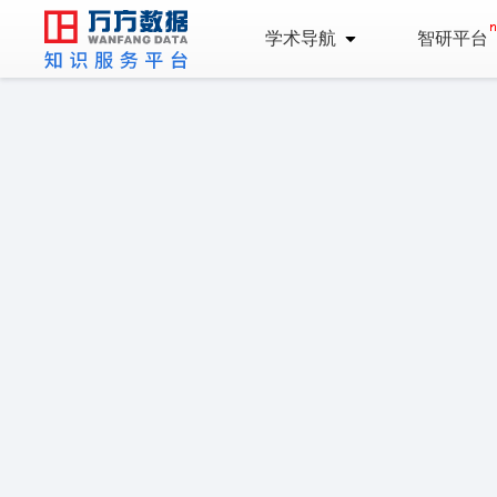
学术导航
智研平台