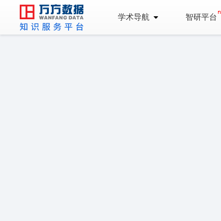
学术导航
智研平台