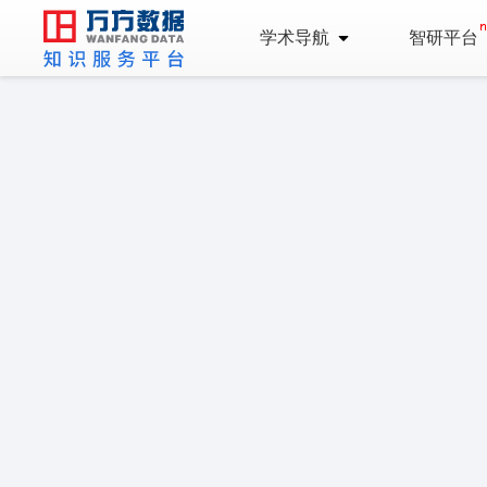
学术导航
智研平台